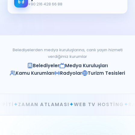
+90 216 428 66 88
Belediyelerden medya kuruluşlarına, canlı yayın hizmeti
verdiğimiz kurumlar
Belediyeler
Medya Kuruluşları
Kamu Kurumları
Radyolar
Turizm Tesisleri
LAMASI
✦
WEB TV HOSTING
✦
RADYO HOSTING
✦