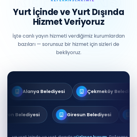
Yurt İçinde ve Yurt Dışında
Hizmet Veriyoruz
İşte canlı yayın hizmeti verdiğimiz kurumlardan
bazıları — sorunsuz bir hizmet için sizleri de
bekliyoruz.
lanya Belediyesi
Çekmeköy Belediyesi
Afyon Belediyesi
Giresun Belediyesi