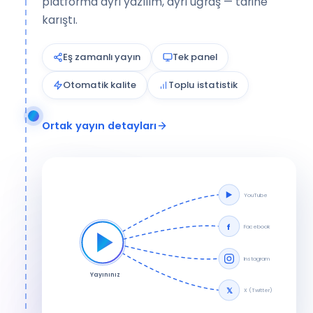
platforma ayrı yazılım, ayrı uğraş — tarihe
karıştı.
Eş zamanlı yayın
Tek panel
Otomatik kalite
Toplu istatistik
Ortak yayın detayları
YouTube
f
Facebook
Instagram
Yayınınız
𝕏
X (Twitter)