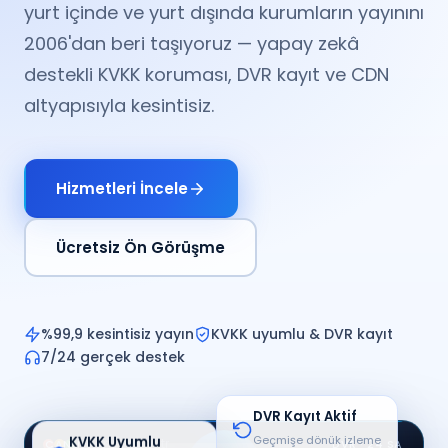
yurt içinde ve yurt dışında kurumların yayınını
2006'dan beri taşıyoruz — yapay zekâ
destekli KVKK koruması, DVR kayıt ve CDN
altyapısıyla kesintisiz.
Hizmetleri İncele
Ücretsiz Ön Görüşme
%99,9 kesintisiz yayın
KVKK uyumlu & DVR kayıt
7/24 gerçek destek
ALT YAZI · Meydan Kamerası canlı yayını — hava, deniz ve kar bilgileri ekranda
DVR Kayıt Aktif
Geçmişe dönük izleme
KVKK Uyumlu
panel.yayin.tr
CANLI
DVR · 24 SA