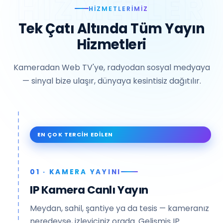
HIZMETLERIMIZ
Tek Çatı Altında Tüm Yayın
Hizmetleri
Kameradan Web TV'ye, radyodan sosyal medyaya
— sinyal bize ulaşır, dünyaya kesintisiz dağıtılır.
EN ÇOK TERCIH EDILEN
01 · KAMERA YAYINI
IP Kamera Canlı Yayın
Meydan, sahil, şantiye ya da tesis — kameranız
neredeyse, izleyiciniz orada. Gelişmiş IP