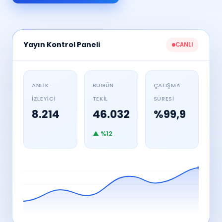
Yayın Kontrol Paneli
CANLI
ANLIK
BUGÜN
ÇALIŞMA
İZLEYICI
TEKIL
SÜRESI
8.214
46.032
%99,9
▲ %12