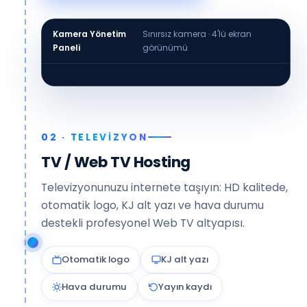
Kamera Yönetim
Sınırsız kamera · 4'lü ekran
Paneli
görünümü
Meydan Kamerası
Sahil Kamerası
Trafik Kamerası
Tesis Kamerası
02 · TELEVİZYON
TV / Web TV Hosting
Televizyonunuzu internete taşıyın: HD kalitede,
otomatik logo, KJ alt yazı ve hava durumu
destekli profesyonel Web TV altyapısı.
Otomatik logo
KJ alt yazı
Hava durumu
Yayın kaydı