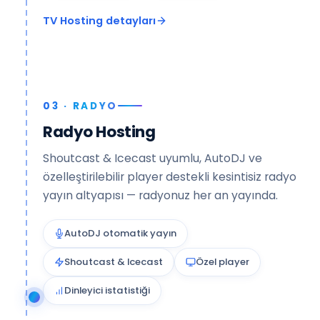
KJ: Konuk — Genel Yayın Yönetmeni
TV Hosting detayları
e hava durumu desteğiyle HD kalitede tüm dünyaya ulaşıyor • İzleyici ist
TV LOGONUZ
CANLI
Ankara 24°
03 · RADYO
Radyo Hosting
Shoutcast & Icecast uyumlu, AutoDJ ve
özelleştirilebilir player destekli kesintisiz radyo
yayın altyapısı — radyonuz her an yayında.
AutoDJ otomatik yayın
Shoutcast & Icecast
Özel player
Dinleyici istatistiği