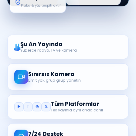
Plaka & yüz tespiti aktif
CANLI
12.480 izleyici
❄
Kar kalınlığı 35 cm
Zaman Atlaması
Şu An Yayında
Yüzlerce radyo, TV ve kamera
Sınırsız Kamera
Limit yok, grup grup yönetin
Tüm Platformlar
▶
f
◎
𝕏
Tek yayınla aynı anda canlı
7/24 Destek