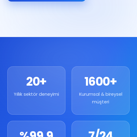
E-posta bildirimi gönderildi
Yüz tespit edildi · %97
YAPAY ZEKÂ KORUMASI AKTİF
20+
1600+
Yıllık sektör deneyimi
Kurumsal & bireysel
müşteri
%99,9
7
/
24