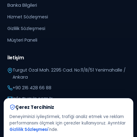
Banka Bilgileri
Hizmet Sözleşmesi
Gizlilik Sözleşmesi
Müşteri Paneli
İletişim
Turgut Özal Mah. 2295 Cad. No:11/B/51 Yenimahalle /
Ankara
+90 216 428 66 88
info@yayin.com.tr
Çerez Tercihiniz
7/24 telefon desteği
Deneyiminizi iyileştirmek, trafiği analiz etmek ve reklam
performansını ölçmek için çerezler kullanıyoruz. Ayrıntılar
Gizlilik Sözleşmesi
'nde.