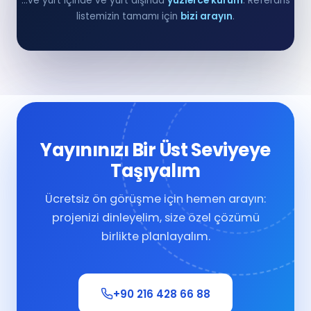
…ve yurt içinde ve yurt dışında
yüzlerce kurum
. Referans
listemizin tamamı için
bizi arayın
.
Yayınınızı Bir Üst Seviyeye
Taşıyalım
Ücretsiz ön görüşme için hemen arayın:
projenizi dinleyelim, size özel çözümü
birlikte planlayalım.
+90 216 428 66 88