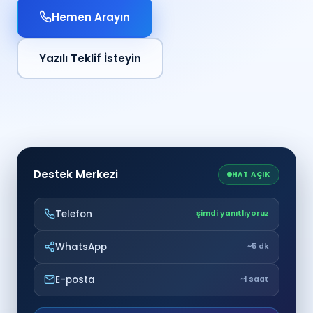
Hemen Arayın
Yazılı Teklif İsteyin
Destek Merkezi
HAT AÇIK
Telefon
şimdi yanıtlıyoruz
WhatsApp
~5 dk
E-posta
~1 saat