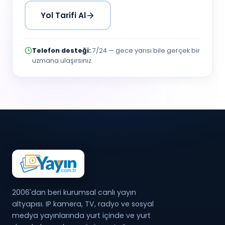
Yol Tarifi Al
Telefon desteği:
7/24 — gece yarısı bile gerçek bir
uzmana ulaşırsınız.
2006'dan beri kurumsal canlı yayın
altyapısı. IP kamera, TV, radyo ve sosyal
medya yayınlarında yurt içinde ve yurt