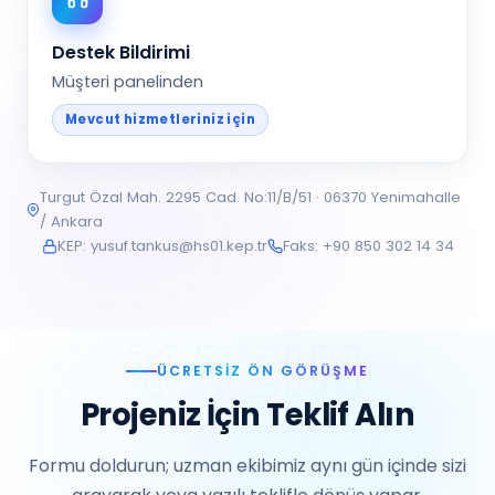
Destek Bildirimi
Müşteri panelinden
Mevcut hizmetleriniz için
Turgut Özal Mah. 2295 Cad. No:11/B/51 · 06370 Yenimahalle
/ Ankara
KEP: yusuf.tankus@hs01.kep.tr
Faks: +90 850 302 14 34
ÜCRETSIZ ÖN GÖRÜŞME
Projeniz İçin Teklif Alın
Formu doldurun; uzman ekibimiz aynı gün içinde sizi