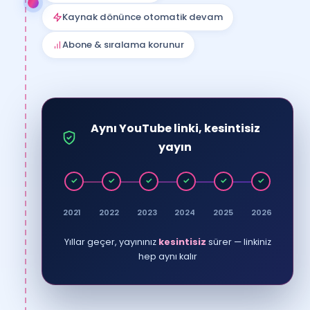
Kaynak dönünce otomatik devam
Abone & sıralama korunur
Aynı YouTube linki, kesintisiz
yayın
✓
✓
✓
✓
✓
✓
2021
2022
2023
2024
2025
2026
Yıllar geçer, yayınınız
kesintisiz
sürer — linkiniz
hep aynı kalır