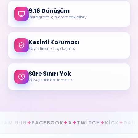
9:16 Dönüşüm
Instagram için otomatik dikey
Kesinti Koruması
Yayın linkiniz hiç düşmez
Süre Sınırı Yok
7/24, trafik kısıtlamasız
✦
FACEBOOK
✦
X
✦
TWITCH
✦
KICK
✦
DAILYMOTION