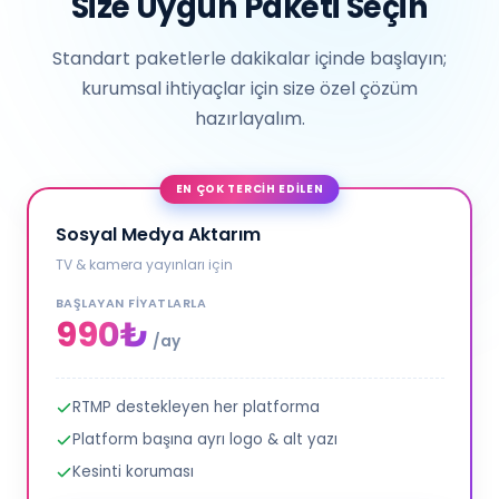
Size Uygun Paketi Seçin
Standart paketlerle dakikalar içinde başlayın;
kurumsal ihtiyaçlar için size özel çözüm
hazırlayalım.
EN ÇOK TERCİH EDİLEN
Sosyal Medya Aktarım
TV & kamera yayınları için
BAŞLAYAN FIYATLARLA
990₺
/ay
RTMP destekleyen her platforma
Platform başına ayrı logo & alt yazı
Kesinti koruması