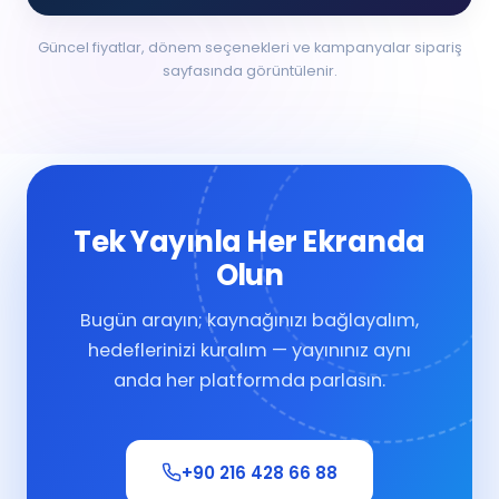
Güncel fiyatlar, dönem seçenekleri ve kampanyalar sipariş
sayfasında görüntülenir.
Tek Yayınla Her Ekranda
Olun
Bugün arayın; kaynağınızı bağlayalım,
hedeflerinizi kuralım — yayınınız aynı
anda her platformda parlasın.
+90 216 428 66 88