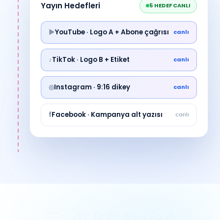
Yayın Hedefleri
5 HEDEF CANLI
▶
YouTube · Logo A + Abone çağrısı
canlı
♪
TikTok · Logo B + Etiket
canlı
◎
Instagram · 9:16 dikey
canlı
f
Facebook · Kampanya alt yazısı
canlı