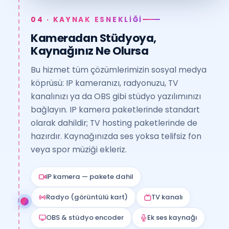
04 · KAYNAK ESNEKLİĞİ
Kameradan Stüdyoya,
Kaynağınız Ne Olursa
Bu hizmet tüm çözümlerimizin sosyal medya
köprüsü: IP kameranızı, radyonuzu, TV
kanalınızı ya da OBS gibi stüdyo yazılımınızı
bağlayın. IP kamera paketlerinde standart
olarak dahildir; TV hosting paketlerinde de
hazırdır. Kaynağınızda ses yoksa telifsiz fon
veya spor müziği ekleriz.
IP kamera — pakete dahil
Radyo (görüntülü kart)
TV kanalı
OBS & stüdyo encoder
Ek ses kaynağı