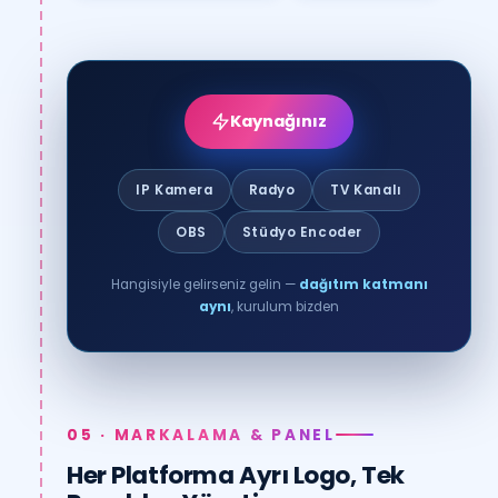
Kaynağınız
IP Kamera
Radyo
TV Kanalı
OBS
Stüdyo Encoder
Hangisiyle gelirseniz gelin —
dağıtım katmanı
aynı
, kurulum bizden
05 · MARKALAMA & PANEL
Her Platforma Ayrı Logo, Tek