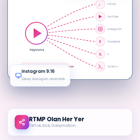
♪
TikTok
YouTube
Instagram
f
Facebook
Yayınınız
𝕏
X
+ RTMP destekleyen her platform
Twitch +
Instagram 9:16
Dikey dönüşüm otomatik
RTMP Olan Her Yer
TikTok, Kick, Dailymotion…