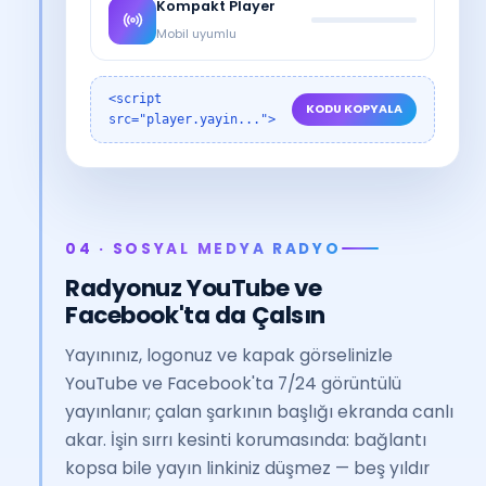
Kompakt Player
Mobil uyumlu
<script
KODU KOPYALA
src="player.yayin...">
04 · SOSYAL MEDYA RADYO
Radyonuz YouTube ve
Facebook'ta da Çalsın
Yayınınız, logonuz ve kapak görselinizle
YouTube ve Facebook'ta 7/24 görüntülü
yayınlanır; çalan şarkının başlığı ekranda canlı
akar. İşin sırrı kesinti korumasında: bağlantı
kopsa bile yayın linkiniz düşmez — beş yıldır