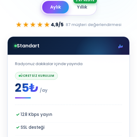
2 AY HEDİYE
Aylık
Yıllık
★★★★★
★★★★★
4,9/5
· 87 müşteri değerlendirmesi
Standart
Radyonuz dakikalar içinde yayında
ÜCRETSIZ KURULUM
25₺
/ay
128 Kbps yayın
SSL desteği