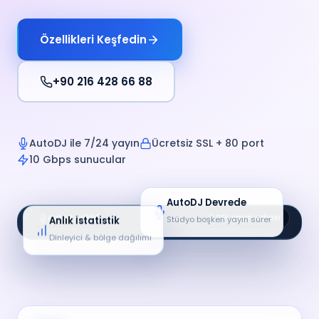
Özellikleri Keşfedin
+90 216 428 66 88
AutoDJ ile 7/24 yayın
Ücretsiz SSL + 80 port
10 Gbps sunucular
AutoDJ Devrede
AutoDJ aktif
SSL yayın adresi
Stüdyo boşken yayın sürer
Anlık İstatistik
panel.yayin.tr
Dinleyici & bölge dağılımı
ŞİMDİ ÇALIYOR
Sabah Kuşağı
CANLI
1.284 dinleyici
AutoDJ · 320 kbps