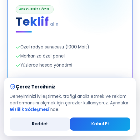
PROJENIZE ÖZEL
Teklif
alın
Özel radyo sunucusu (1000 Mbit)
Markanıza özel panel
Yüzlerce hesap yönetimi
Çerez Tercihiniz
İletişime Geçin
Deneyiminizi iyileştirmek, trafiği analiz etmek ve reklam
performansını ölçmek için çerezler kullanıyoruz. Ayrıntılar
Gizlilik Sözleşmesi
'nde.
Dinleyici sayısı gibi pakete özel seçenekleri satın alma
adımında belirlersiniz; güncel fiyatlar ve vergiler sipariş
Reddet
Kabul Et
sayfasında görüntülenir.