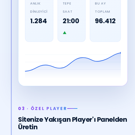
ANLIK
TEPE
BU AY
DINLEYICI
SAAT
TOPLAM
1.284
21:00
96.412
▲
03 · ÖZEL PLAYER
Sitenize Yakışan Player'ı Panelden
Üretin