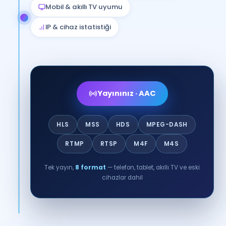
Mobil & akıllı TV uyumu
IP & cihaz istatistiği
Yayınınız · AAC
HLS
MSS
HDS
MPEG-DASH
RTMP
RTSP
M4F
M4S
Tek yayın,
8 format
— telefon, tablet, akıllı TV ve eski
cihazlar dahil