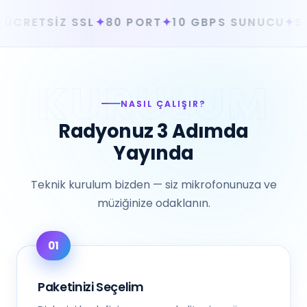
L
✦
80 PORT
✦
10 GBPS SUNUCU
✦
SOSYAL MEDYA
NASIL ÇALIŞIR?
Radyonuz 3 Adımda
Yayında
Teknik kurulum bizden — siz mikrofonunuza ve
müziğinize odaklanın.
Paketinizi Seçelim