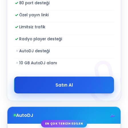
80 port desteği
Özel yayın linki
Limitsiz trafik
Radyo player desteği
AutoDJ desteği
10 GB AutoDJ alanı
Satın Al
AutoDJ
EN ÇOK TERCİH EDİLEN