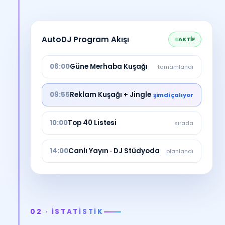
AutoDJ Program Akışı
AKTİF
06:00
Güne Merhaba Kuşağı
tamamlandı
09:55
Reklam Kuşağı + Jingle
şimdi çalıyor
10:00
Top 40 Listesi
sırada
14:00
Canlı Yayın · DJ Stüdyoda
planlandı
02 · İSTATİSTİK