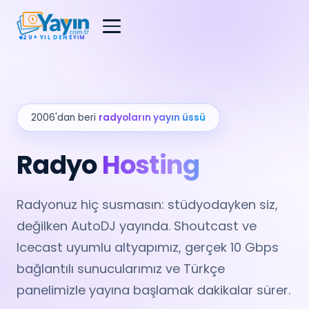
20+ YIL DENEYIM
2006'dan beri
radyoların yayın üssü
Radyo
Hosting
Radyonuz hiç susmasın: stüdyodayken siz,
değilken AutoDJ yayında. Shoutcast ve
Icecast uyumlu altyapımız, gerçek 10 Gbps
bağlantılı sunucularımız ve Türkçe
panelimizle yayına başlamak dakikalar sürer.