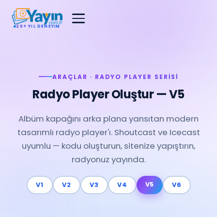
20+ YIL DENEYIM
ARAÇLAR · RADYO PLAYER SERISI
Radyo Player Oluştur — V5
Albüm kapağını arka plana yansıtan modern
tasarımlı radyo player'ı. Shoutcast ve Icecast
uyumlu — kodu oluşturun, sitenize yapıştırın,
radyonuz yayında.
V5
V1
V2
V3
V4
V6