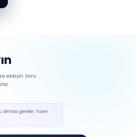
yın
ze ekleyin. Soru
niz.
SL olması gerekir. Yayın