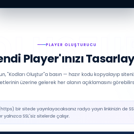
PLAYER OLUŞTURUCU
ndi Player'ınızı Tasarla
un, "Kodları Oluştur"a basın — hazır kodu kopyalayıp siteni
retlerinin üzerine gelerek her alanın açıklamasını görebilirsi
i (https) bir sitede yayınlayacaksanız radyo yayın linkinizin de S
r yalnızca SSL'siz sitelerde çalışır.