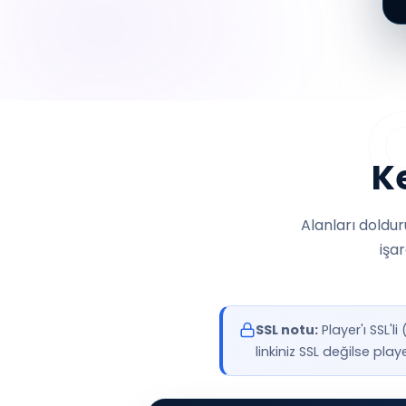
Ke
Alanları doldur
işa
SSL notu:
Player'ı SSL'l
linkiniz SSL değilse playe