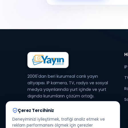
H
I
2006'dan beri kurumsal canlı yayın
T
altyapısı. IP kamera, TV, radyo ve sosyal
R
medya yayınlarında yurt içinde ve yurt
dışında kurumların çözüm ortağı.
S
Çerez Tercihiniz
Deneyiminizi iyileştirmek, trafiği analiz etmek ve
reklam performansını ölçmek için çerezler